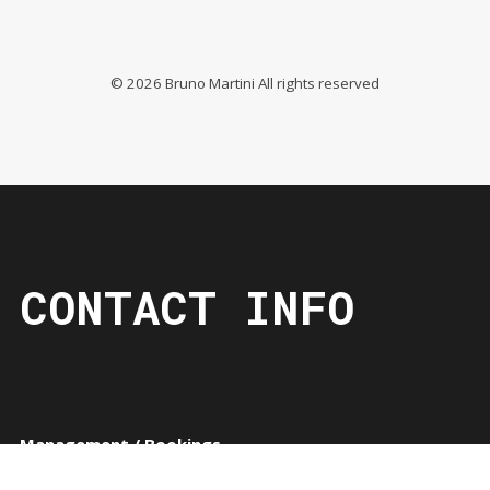
©
2026
Bruno Martini All rights reserved
CONTACT INFO
Management / Bookings
contact@brunomartini.com