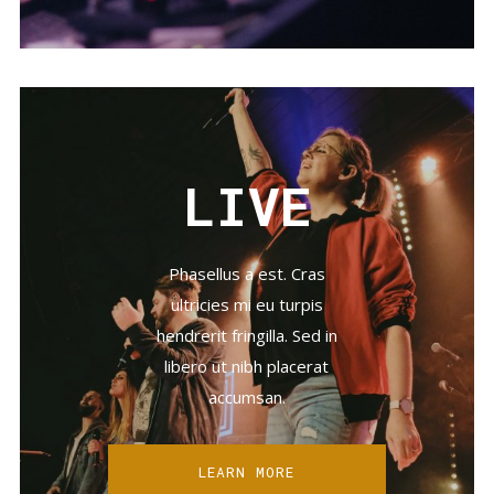
LIVE
Phasellus a est. Cras
ultricies mi eu turpis
hendrerit fringilla. Sed in
libero ut nibh placerat
accumsan.
LEARN MORE