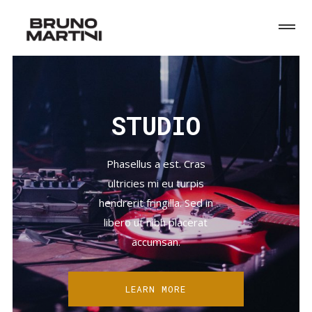
STUDIO
Phasellus a est. Cras
ultricies mi eu turpis
hendrerit fringilla. Sed in
libero ut nibh placerat
accumsan.
LEARN MORE