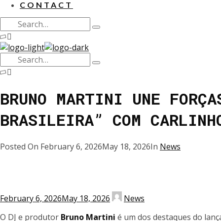
CONTACT
Search
Type
for:
and
hit
Search
enter
Type
for:
and
hit
BRUNO MARTINI UNE FORÇA
enter
BRASILEIRA” COM CARLINH
Posted On
February 6, 2026
May 18, 2026
In
News
February 6, 2026
May 18, 2026
News
O DJ e produtor
Bruno Martini
é um dos destaques do lan